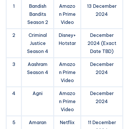
1
Bandish
Amazo
13 December
Bandits
n Prime
2024
Season 2
Video
2
Criminal
Disney+
December
Justice
Hotstar
2024 (Exact
Season 4
Date TBD)
3
Aashram
Amazo
December
Season 4
n Prime
2024
Video
4
Agni
Amazo
December
n Prime
2024
Video
5
Amaran
Netflix
11 December