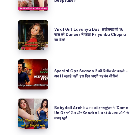
Deepfake?
Viral
Video:
असम
Viral
की
Viral Girl Lavanya Das: छत्तीसगढ़ की 16
Girl
साल की Dancer ने जीता Priyanka Chopra
Babydoll
का दिल!
Lavanya
Archi
Das:
कौन
छत्तीसगढ़
है?
Special
की
असली
Ops
Special Ops Season 2 की रिलीज डेट बदली –
16
अब 11 जुलाई नहीं, इस दिन आएगी यह वेब सीरीज़!
या
Season
साल
AI
2
की
Deepfake?
की
Dancer
Babydoll
रिलीज
ने
Babydoll Archi: असम की इन्फ्लुएंसर ने ‘Dame
Archi:
Un Grrr’ रील और Kendra Lust के साथ फोटो से
डेट
जीता
मचाई धूम!
असम
बदली
Priyanka
की
–
Chopra