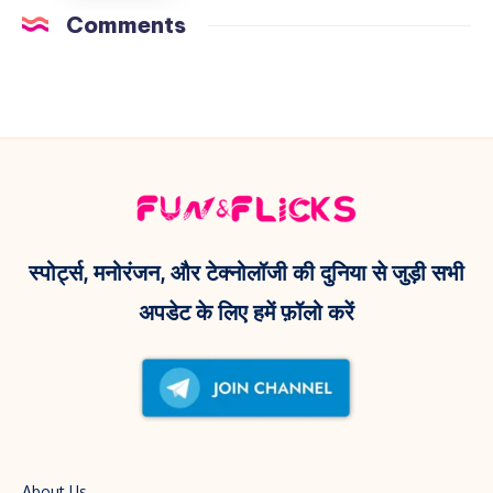
इन्फ्लुएंसर
अब
Comments
का
ने
11
दिल!
‘Dame
जुलाई
Un
नहीं,
Grrr’
इस
रील
दिन
और
आएगी
Kendra
यह
Lust
वेब
स्पोर्ट्स, मनोरंजन, और टेक्नोलॉजी की दुनिया से जुड़ी सभी
के
सीरीज़!
अपडेट के लिए हमें फ़ॉलो करें
साथ
फोटो
से
मचाई
धूम!
About Us