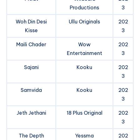
Productions
3
Woh Din Desi
Ullu Originals
202
Kisse
3
Maili Chader
Wow
202
Entertainment
3
Sajani
Kooku
202
3
Samvida
Kooku
202
3
Jeth Jethani
18 Plus Original
202
3
The Depth
Yessma
202