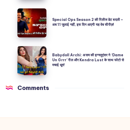
कौन
छत्तीसगढ़
है?
Special
की
असली
Ops
Special Ops Season 2 की रिलीज डेट बदली –
16
अब 11 जुलाई नहीं, इस दिन आएगी यह वेब सीरीज़!
या
Season
साल
AI
2
की
Deepfake?
की
Dancer
Babydoll
रिलीज
ने
Babydoll Archi: असम की इन्फ्लुएंसर ने ‘Dame
Archi:
Un Grrr’ रील और Kendra Lust के साथ फोटो से
डेट
जीता
मचाई धूम!
असम
बदली
Priyanka
की
–
Chopra
इन्फ्लुएंसर
अब
Comments
का
ने
11
दिल!
‘Dame
जुलाई
Un
नहीं,
Grrr’
इस
रील
दिन