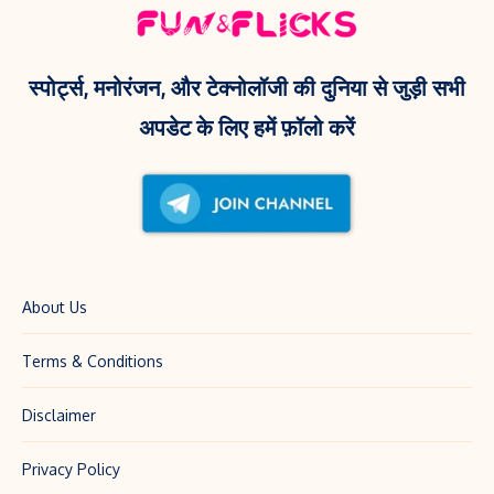
और
आएगी
Kendra
यह
Lust
वेब
स्पोर्ट्स, मनोरंजन, और टेक्नोलॉजी की दुनिया से जुड़ी सभी
के
सीरीज़!
अपडेट के लिए हमें फ़ॉलो करें
साथ
फोटो
से
मचाई
धूम!
About Us
Terms & Conditions
Disclaimer
Privacy Policy