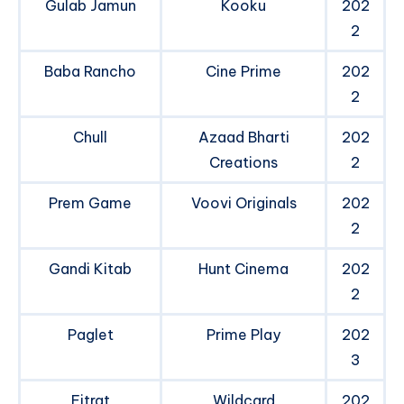
Gulab Jamun
Kooku
202
2
Baba Rancho
Cine Prime
202
2
Chull
Azaad Bharti
202
Creations
2
Prem Game
Voovi Originals
202
2
Gandi Kitab
Hunt Cinema
202
2
Paglet
Prime Play
202
3
Fitrat
Wildcard
202