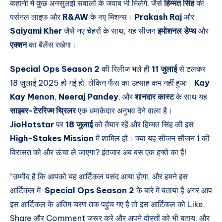
कहानी में कुछ अनसुलझे सवालों के जवाब भी मिलेंगे, जैसे
हिम्मत सिंह
की
पर्सनल लाइफ और
R&AW
के नए मिशन्स।
Prakash Raj
और
Saiyami Kher
जैसे नए चेहरों के साथ, यह सीजन
इमोशनल डेप्थ
और
एक्शन
का बैलेंस रखेगा।
Special Ops Season 2
की रिलीज भले ही
11 जुलाई
से टलकर
18 जुलाई 2025
हो गई हो, लेकिन फैंस का उत्साह कम नहीं हुआ।
Kay
Kay Menon
,
Neeraj Pandey
, और
शानदार कास्ट
के साथ यह
साइबर-टेररिज्म थ्रिलर
एक धमाकेदार अनुभव देने वाला है।
JioHotstar
पर
18 जुलाई
को तैयार रहें और हिम्मत सिंह की इस
High-Stakes Mission
में शामिल हों। क्या यह सीजन सीजन 1 की
विरासत को और ऊंचा ले जाएगा? इंतजार अब बस एक हफ्ते का है!
“उम्मीद है कि आपको यह आर्टिकल पसंद आया होगा, और हमने इस
आर्टिकल में
Special Ops Season 2
के बारे में बताया है अगर आप
इस आर्टिकल के अंतिम चरण तक पहुंच गए है तो इस आर्टिकल को Like,
Share और Comment जरूर करे और अपने दोस्तों को भी बताय, और