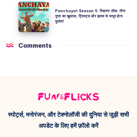
इन्फ्लुएंसर
Dancer
Panchayat
ने
ने
Panchayat Season 5: स्क्रिप्ट लीक, नीना
Season
गुप्ता का खुलासा, ट्विस्ट्स और ड्रामा से भरपूर होगा
‘Dame
जीता
फुलेरा!
5:
Un
Priyanka
स्क्रिप्ट
Grrr’
Chopra
लीक,
रील
Comments
का
नीना
और
दिल!
गुप्ता
Kendra
का
Lust
खुलासा,
के
ट्विस्ट्स
साथ
और
फोटो
ड्रामा
से
से
मचाई
स्पोर्ट्स, मनोरंजन, और टेक्नोलॉजी की दुनिया से जुड़ी सभी
भरपूर
धूम!
अपडेट के लिए हमें फ़ॉलो करें
होगा
फुलेरा!