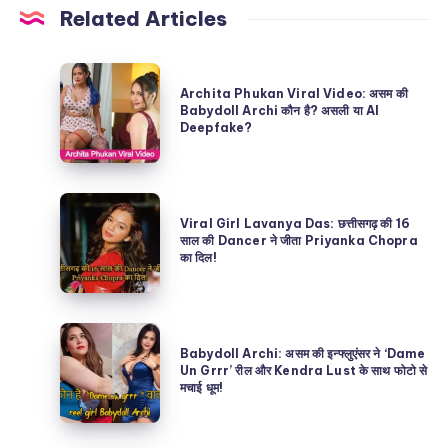
Related Articles
Archita
Archita Phukan Viral Video: असम की
Phukan
Babydoll Archi कौन है? असली या AI
Deepfake?
Viral
Video:
असम
Viral
की
Viral Girl Lavanya Das: छत्तीसगढ़ की 16
Girl
साल की Dancer ने जीता Priyanka Chopra
Babydoll
का दिल!
Lavanya
Archi
Das:
कौन
छत्तीसगढ़
है?
Babydoll
की
असली
Babydoll Archi: असम की इन्फ्लुएंसर ने ‘Dame
Archi:
Un Grrr’ रील और Kendra Lust के साथ फोटो से
16
या
मचाई धूम!
असम
साल
AI
की
की
Deepfake?