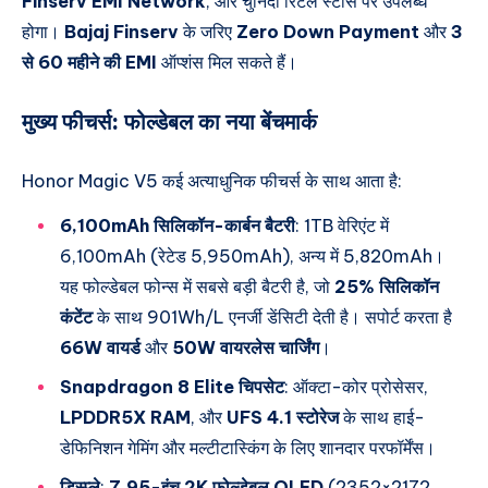
Finserv EMI Network
, और चुनिंदा रिटेल स्टोर्स पर उपलब्ध
होगा।
Bajaj Finserv
के जरिए
Zero Down Payment
और
3
से 60 महीने की EMI
ऑप्शंस मिल सकते हैं।
मुख्य फीचर्स:
फोल्डेबल का नया बेंचमार्क
Honor Magic V5 कई अत्याधुनिक फीचर्स के साथ आता है:
6,100mAh सिलिकॉन-कार्बन बैटरी
: 1TB वेरिएंट में
6,100mAh (रेटेड 5,950mAh), अन्य में 5,820mAh।
यह फोल्डेबल फोन्स में सबसे बड़ी बैटरी है, जो
25% सिलिकॉन
कंटेंट
के साथ 901Wh/L एनर्जी डेंसिटी देती है। सपोर्ट करता है
66W वायर्ड
और
50W वायरलेस चार्जिंग
।
Snapdragon 8 Elite चिपसेट
: ऑक्टा-कोर प्रोसेसर,
LPDDR5X RAM
, और
UFS 4.1 स्टोरेज
के साथ हाई-
डेफिनिशन गेमिंग और मल्टीटास्किंग के लिए शानदार परफॉर्मेंस।
डिस्प्ले
:
7.95-इंच 2K फोल्डेबल OLED
(2352×2172,