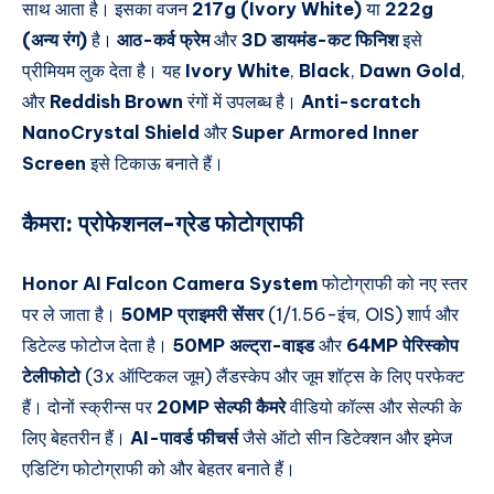
साथ आता है। इसका वजन
217g (Ivory White)
या
222g
(अन्य रंग)
है।
आठ-कर्व फ्रेम
और
3D डायमंड-कट फिनिश
इसे
प्रीमियम लुक देता है। यह
Ivory White
,
Black
,
Dawn Gold
,
और
Reddish Brown
रंगों में उपलब्ध है।
Anti-scratch
NanoCrystal Shield
और
Super Armored Inner
Screen
इसे टिकाऊ बनाते हैं।
कैमरा:
प्रोफेशनल-ग्रेड फोटोग्राफी
Honor AI Falcon Camera System
फोटोग्राफी को नए स्तर
पर ले जाता है।
50MP प्राइमरी सेंसर
(1/1.56-इंच, OIS) शार्प और
डिटेल्ड फोटोज देता है।
50MP अल्ट्रा-वाइड
और
64MP पेरिस्कोप
टेलीफोटो
(3x ऑप्टिकल जूम) लैंडस्केप और जूम शॉट्स के लिए परफेक्ट
हैं। दोनों स्क्रीन्स पर
20MP सेल्फी कैमरे
वीडियो कॉल्स और सेल्फी के
लिए बेहतरीन हैं।
AI-पावर्ड फीचर्स
जैसे ऑटो सीन डिटेक्शन और इमेज
एडिटिंग फोटोग्राफी को और बेहतर बनाते हैं।