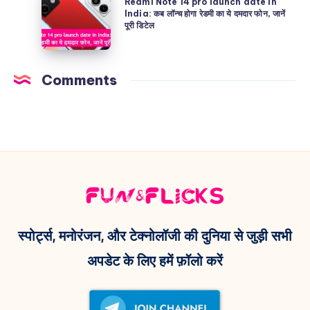
के
Redmi Note 14 pro launch date in
Note
India: कब लॉन्च होगा रेडमी का ये दमदार फोन, जानें
कम
साथ
पूरी डिटेल
14
दाम
पावरफुल
pro
में
5G
launch
खरीदे
Comments
स्मार्टफोन!
date
ये
in
बेहतरीन
India:
डिवाइस,
कब
जाने
लॉन्च
पूरी
होगा
डिटेल
रेडमी
का
स्पोर्ट्स, मनोरंजन, और टेक्नोलॉजी की दुनिया से जुड़ी सभी
ये
अपडेट के लिए हमें फ़ॉलो करें
दमदार
फोन,
जानें