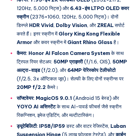
120Hz, 5,000 निट्स) और
6.43-इंच LTPO OLED कवर
स्क्रीन
(2376×1060, 120Hz, 5,000 निट्स)। दोनों
डिस्प्ले
HDR Vivid
,
Dolby Vision
, और
ZREAL
सपोर्ट
करते हैं। इनर स्क्रीन में
Glory King Kong Flexible
Armor
और कवर स्क्रीन में
Giant Rhino Glass
है।
कैमरा
:
Honor AI Falcon Camera System
के साथ
ट्रिपल रियर सेटअप:
50MP प्राइमरी
(f/1.6, OIS),
50MP
अल्ट्रा-वाइड
(f/2.0), और
64MP पेरिस्कोप टेलीफोटो
(f/2.5, 3x ऑप्टिकल जूम)। सेल्फी के लिए दोनों स्क्रीन्स पर
20MP f/2.2
कैमरे।
सॉफ्टवेयर
:
MagicOS 9.0.1
(Android 15 बेस्ड) और
YOYO AI असिस्टेंट
के साथ AI-पावर्ड फीचर्स जैसे स्क्रीन
रिकग्निशन, इमेज एडिटिंग, और मल्टीटास्किंग।
ड्यूरेबिलिटी
:
IP58/IP59
डस्ट और वाटर रेजिस्टेंस,
Luban
Suspension Hinge
(5 लाख फोल्ड्स टेस्टेड), और
कार्बन