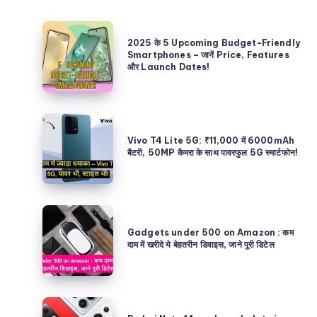
2025
2025 के 5 Upcoming Budget-Friendly
के
Smartphones – जानें Price, Features
और Launch Dates!
5
Upcoming
Budget-
Vivo
Friendly
T4
Vivo T4 Lite 5G: ₹11,000 में 6000mAh
Smartphones
बैटरी, 50MP कैमरा के साथ पावरफुल 5G स्मार्टफोन!
Lite
–
5G:
जानें
₹11,000
Price,
Gadgets
में
Features
under
Gadgets under 500 on Amazon : कम
6000mAh
दाम में खरीदे ये बेहतरीन डिवाइस, जाने पूरी डिटेल
और
500
बैटरी,
Launch
on
50MP
Dates!
Amazon
कैमरा
Redmi
: