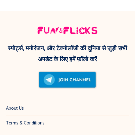
डिवाइस,
लॉन्च!
कब
जाने
लॉन्च
पूरी
होगा
डिटेल
रेडमी
का
स्पोर्ट्स, मनोरंजन, और टेक्नोलॉजी की दुनिया से जुड़ी सभी
ये
अपडेट के लिए हमें फ़ॉलो करें
दमदार
फोन,
जानें
पूरी
डिटेल
About Us
Terms & Conditions