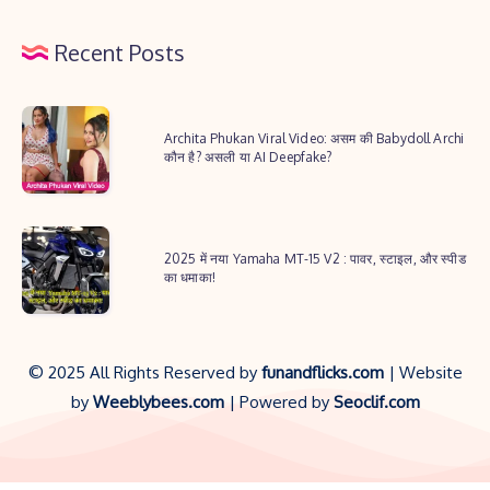
Recent Posts
Archita
Archita Phukan Viral Video: असम की Babydoll Archi
Phukan
कौन है? असली या AI Deepfake?
Viral
Video:
2025
असम
2025 में नया Yamaha MT-15 V2 : पावर, स्टाइल, और स्पीड
में
की
का धमाका!
नया
Babydoll
Yamaha
Archi
MT-
कौन
© 2025 All Rights Reserved by
funandflicks.com
| Website
15
है?
by
Weeblybees.com
| Powered by
Seoclif.com
V2
असली
:
या
पावर,
AI