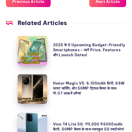
Previous Article
Next Article
Related Articles
2025
2025 के 5 Upcoming Budget-Friendly
के
Smartphones – जानें Price, Features
और Launch Dates!
5
Upcoming
Budget-
Honor
Friendly
Honor Magic V5: 6,100mAh बैटरी, 66W
Magic
फास्ट चार्जिंग, और 50MP ट्रिपल कैमरा के साथ
Smartphones
₹1.07 लाख में लॉन्च!
V5:
–
6,100mAh
जानें
बैटरी,
Price,
Vivo
66W
Features
T4
Vivo T4 Lite 5G: ₹11,000 में 6000mAh
फास्ट
बैटरी, 50MP कैमरा के साथ पावरफुल 5G स्मार्टफोन!
और