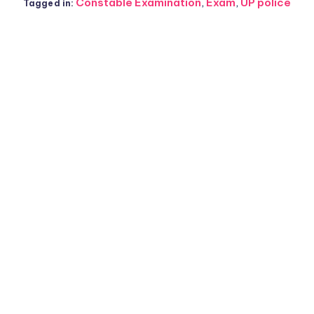
Constable Examination
,
Exam
,
UP police
Tagged in: