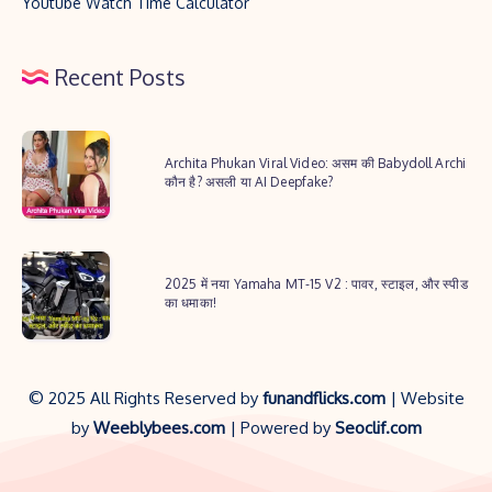
Youtube Watch Time Calculator
Recent Posts
Archita
Archita Phukan Viral Video: असम की Babydoll Archi
Phukan
कौन है? असली या AI Deepfake?
Viral
Video:
2025
असम
2025 में नया Yamaha MT-15 V2 : पावर, स्टाइल, और स्पीड
में
की
का धमाका!
नया
Babydoll
Yamaha
Archi
MT-
कौन
© 2025 All Rights Reserved by
funandflicks.com
| Website
15
है?
by
Weeblybees.com
| Powered by
Seoclif.com
V2
असली
:
या