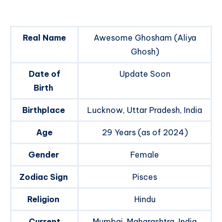
Real Name
Awesome Ghosham (Aliya
Ghosh)
Date of
Update Soon
Birth
Birthplace
Lucknow, Uttar Pradesh, India
Age
29 Years (as of 2024)
Gender
Female
Zodiac Sign
Pisces
Religion
Hindu
Current
Mumbai, Maharashtra, India