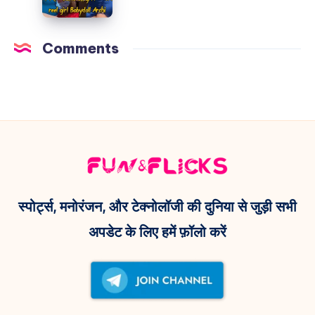
बदली
Priyanka
की
–
Chopra
इन्फ्लुएंसर
अब
Comments
का
ने
11
दिल!
‘Dame
जुलाई
Un
नहीं,
Grrr’
इस
रील
दिन
और
आएगी
Kendra
यह
Lust
वेब
स्पोर्ट्स, मनोरंजन, और टेक्नोलॉजी की दुनिया से जुड़ी सभी
के
सीरीज़!
अपडेट के लिए हमें फ़ॉलो करें
साथ
फोटो
से
मचाई
धूम!