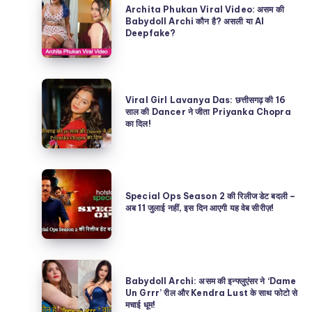
Archita Phukan Viral Video: असम की
Phukan
Babydoll Archi कौन है? असली या AI
Deepfake?
Viral
Video:
असम
Viral
की
Viral Girl Lavanya Das: छत्तीसगढ़ की 16
Girl
साल की Dancer ने जीता Priyanka Chopra
Babydoll
का दिल!
Lavanya
Archi
Das:
कौन
छत्तीसगढ़
है?
Special
की
असली
Ops
Special Ops Season 2 की रिलीज डेट बदली –
16
अब 11 जुलाई नहीं, इस दिन आएगी यह वेब सीरीज़!
या
Season
साल
AI
2
की
Deepfake?
की
Dancer
Babydoll
रिलीज
ने
Babydoll Archi: असम की इन्फ्लुएंसर ने ‘Dame
Archi:
Un Grrr’ रील और Kendra Lust के साथ फोटो से
डेट
जीता
मचाई धूम!
असम