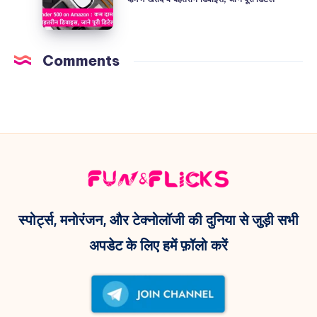
कैमरा
500
बैटरी,
के
on
50MP
साथ
Amazon
कैमरा
Comments
₹1.07
:
के
लाख
कम
साथ
में
दाम
पावरफुल
लॉन्च!
में
5G
खरीदे
स्मार्टफोन!
ये
बेहतरीन
डिवाइस,
स्पोर्ट्स, मनोरंजन, और टेक्नोलॉजी की दुनिया से जुड़ी सभी
जाने
अपडेट के लिए हमें फ़ॉलो करें
पूरी
डिटेल