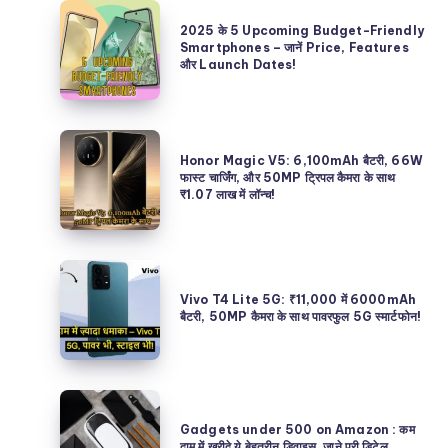
2025
2025 के 5 Upcoming Budget-Friendly
के
Smartphones – जानें Price, Features
और Launch Dates!
5
Upcoming
Budget-
Honor
Friendly
Honor Magic V5: 6,100mAh बैटरी, 66W
Magic
फास्ट चार्जिंग, और 50MP ट्रिपल कैमरा के साथ
Smartphones
₹1.07 लाख में लॉन्च!
V5:
–
6,100mAh
जानें
बैटरी,
Price,
Vivo
66W
Features
T4
Vivo T4 Lite 5G: ₹11,000 में 6000mAh
फास्ट
बैटरी, 50MP कैमरा के साथ पावरफुल 5G स्मार्टफोन!
और
Lite
चार्जिंग,
Launch
5G:
और
Dates!
₹11,000
50MP
Gadgets
में
ट्रिपल
under
Gadgets under 500 on Amazon : कम
6000mAh
दाम में खरीदे ये बेहतरीन डिवाइस, जाने पूरी डिटेल