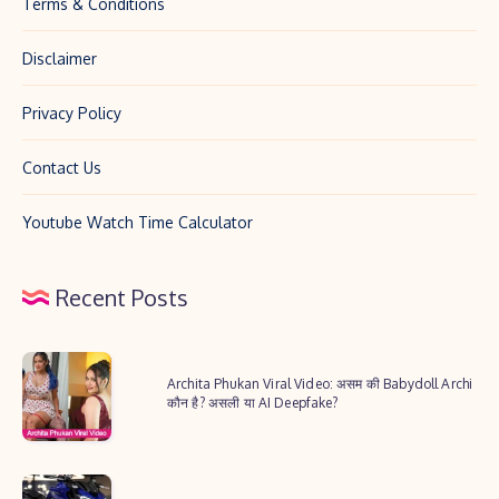
Terms & Conditions
Disclaimer
Privacy Policy
Contact Us
Youtube Watch Time Calculator
Recent Posts
Archita
Archita Phukan Viral Video: असम की Babydoll Archi
Phukan
कौन है? असली या AI Deepfake?
Viral
Video:
2025
असम