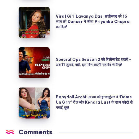
असम
Viral
की
Viral Girl Lavanya Das: छत्तीसगढ़ की 16
Girl
साल की Dancer ने जीता Priyanka Chopra
Babydoll
का दिल!
Lavanya
Archi
Das:
कौन
छत्तीसगढ़
है?
Special
की
असली
Ops
Special Ops Season 2 की रिलीज डेट बदली –
16
अब 11 जुलाई नहीं, इस दिन आएगी यह वेब सीरीज़!
या
Season
साल
AI
2
की
Deepfake?
की
Dancer
Babydoll
रिलीज
ने
Babydoll Archi: असम की इन्फ्लुएंसर ने ‘Dame
Archi:
Un Grrr’ रील और Kendra Lust के साथ फोटो से
डेट
जीता
मचाई धूम!
असम
बदली
Priyanka
की
–
Chopra
इन्फ्लुएंसर
अब
Comments
का
ने
11