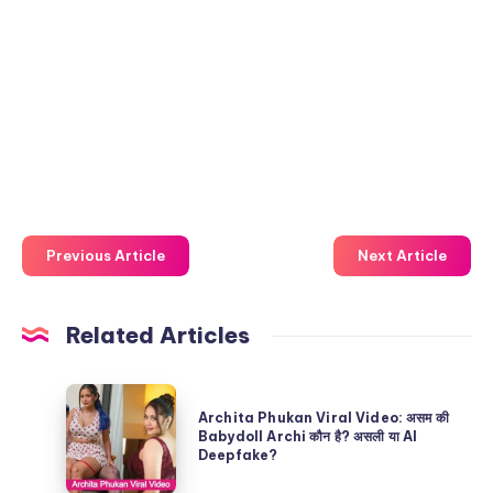
Previous Article
Next Article
Related Articles
Archita
Archita Phukan Viral Video: असम की
Phukan
Babydoll Archi कौन है? असली या AI
Deepfake?
Viral
Video: