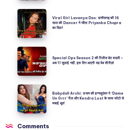
असम
Viral
की
Viral Girl Lavanya Das: छत्तीसगढ़ की 16
Girl
साल की Dancer ने जीता Priyanka Chopra
Babydoll
का दिल!
Lavanya
Archi
Das:
कौन
छत्तीसगढ़
है?
Special
की
असली
Ops
Special Ops Season 2 की रिलीज डेट बदली –
16
अब 11 जुलाई नहीं, इस दिन आएगी यह वेब सीरीज़!
या
Season
साल
AI
2
की
Deepfake?
की
Dancer
Babydoll
रिलीज
ने
Babydoll Archi: असम की इन्फ्लुएंसर ने ‘Dame
Archi:
Un Grrr’ रील और Kendra Lust के साथ फोटो से
डेट
जीता
मचाई धूम!
असम
बदली
Priyanka
की
–
Chopra
इन्फ्लुएंसर
अब
Comments
का
ने