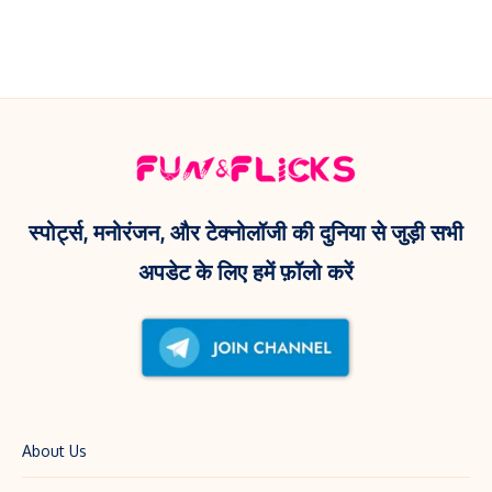
11
दिल!
‘Dame
जुलाई
Un
नहीं,
Grrr’
इस
रील
दिन
और
आएगी
Kendra
यह
Lust
वेब
स्पोर्ट्स, मनोरंजन, और टेक्नोलॉजी की दुनिया से जुड़ी सभी
के
सीरीज़!
अपडेट के लिए हमें फ़ॉलो करें
साथ
फोटो
से
मचाई
धूम!
About Us