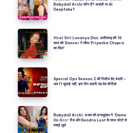
Phukan
Babydoll Archi कौन है? असली या AI
Deepfake?
Viral
Video:
असम
Viral
की
Viral Girl Lavanya Das: छत्तीसगढ़ की 16
Girl
साल की Dancer ने जीता Priyanka Chopra
Babydoll
का दिल!
Lavanya
Archi
Das:
कौन
छत्तीसगढ़
है?
Special
की
असली
Ops
Special Ops Season 2 की रिलीज डेट बदली –
16
अब 11 जुलाई नहीं, इस दिन आएगी यह वेब सीरीज़!
या
Season
साल
AI
2
की
Deepfake?
की
Dancer
Babydoll
रिलीज
ने
Babydoll Archi: असम की इन्फ्लुएंसर ने ‘Dame
Archi:
Un Grrr’ रील और Kendra Lust के साथ फोटो से
डेट
जीता
मचाई धूम!
असम
बदली
Priyanka