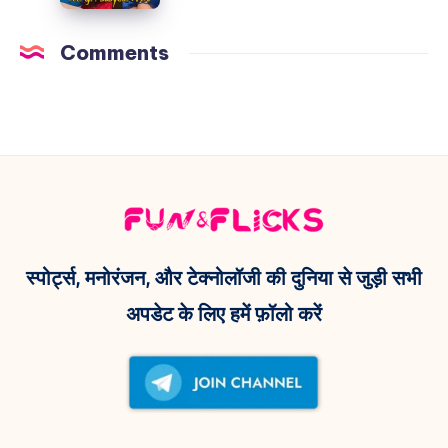
की
–
Chopra
इन्फ्लुएंसर
अब
Comments
का
ने
11
दिल!
‘Dame
जुलाई
Un
नहीं,
Grrr’
इस
रील
दिन
और
आएगी
Kendra
यह
Lust
वेब
स्पोर्ट्स, मनोरंजन, और टेक्नोलॉजी की दुनिया से जुड़ी सभी
के
सीरीज़!
अपडेट के लिए हमें फ़ॉलो करें
साथ
फोटो
से
मचाई
धूम!