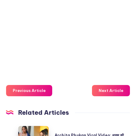
Previous Article
Next Article
Related Articles
Archita
Archita Phukan Viral Video: असम की