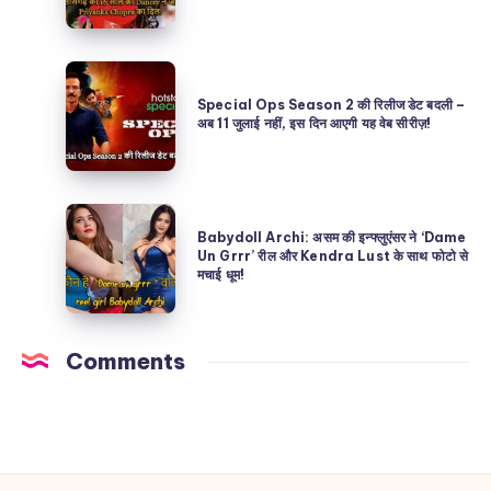
Archi
Das:
कौन
छत्तीसगढ़
है?
Special
की
असली
Ops
Special Ops Season 2 की रिलीज डेट बदली –
16
अब 11 जुलाई नहीं, इस दिन आएगी यह वेब सीरीज़!
या
Season
साल
AI
2
की
Deepfake?
की
Dancer
Babydoll
रिलीज
ने
Babydoll Archi: असम की इन्फ्लुएंसर ने ‘Dame
Archi:
Un Grrr’ रील और Kendra Lust के साथ फोटो से
डेट
जीता
मचाई धूम!
असम
बदली
Priyanka
की
–
Chopra
इन्फ्लुएंसर
अब
Comments
का
ने
11
दिल!
‘Dame
जुलाई
Un
नहीं,
Grrr’
इस