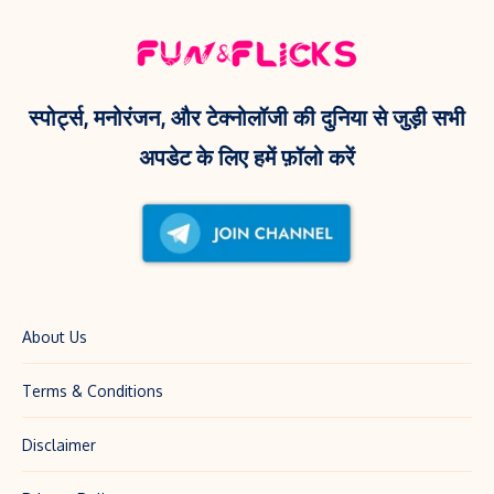
रील
दिन
और
आएगी
Kendra
यह
Lust
वेब
स्पोर्ट्स, मनोरंजन, और टेक्नोलॉजी की दुनिया से जुड़ी सभी
के
सीरीज़!
अपडेट के लिए हमें फ़ॉलो करें
साथ
फोटो
से
मचाई
धूम!
About Us
Terms & Conditions
Disclaimer