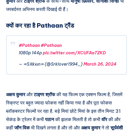
कुमार
और
टाइगर श्रॉफ
के साथ-साथ
मानुषी छिल्लर, सोनाक्षी सिन्हा
भी
जरबर्दस्त अभिनय करती दिखाई दी हैं।
क्यों कर रहा है Pathaan ट्रैंड
#Pathaan
#Pathaan
1080p 144p
pic.twitter.com/XCUFAa7ZKD
— ⪻SℝkᎥαn⪼ (@Srklover1994_)
March 26, 2024
अक्षय कुमार
और
टाइगर श्रॉफ
की यह फिल्म एक एक्शन फिल्म है, जिसमें
स्क्रिप्ट पर बहुत ज्यादा फोकस नहीं किया गया है और पूरा फोकस
ब्लॉकबस्टर फिल्मों पर रहा है. बड़े मियां छोटे मियां के इस तीन मिनट 31
सेकंड के ट्रेलर में कभी
पठान
की झलक मिलती है तो कभी
वॉर
की और
कहीं
जॉन विक
भी दिखने लगता है और तो और
अक्षय कुमार
ने तो
सूर्यवंशी