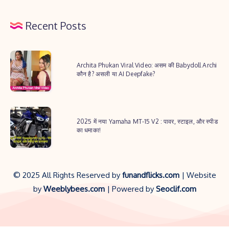
Recent Posts
Archita
Archita Phukan Viral Video: असम की Babydoll Archi
Phukan
कौन है? असली या AI Deepfake?
Viral
Video:
2025
असम
2025 में नया Yamaha MT-15 V2 : पावर, स्टाइल, और स्पीड
में
की
का धमाका!
नया
Babydoll
Yamaha
Archi
MT-
कौन
© 2025 All Rights Reserved by
funandflicks.com
| Website
15
है?
by
Weeblybees.com
| Powered by
Seoclif.com
V2
असली
:
या
पावर,
AI