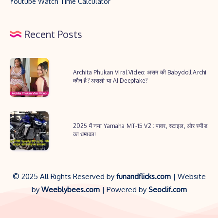
Youtube Watch Time Calculator
Recent Posts
Archita
Archita Phukan Viral Video: असम की Babydoll Archi
Phukan
कौन है? असली या AI Deepfake?
Viral
Video:
2025
असम
2025 में नया Yamaha MT-15 V2 : पावर, स्टाइल, और स्पीड
में
की
का धमाका!
नया
Babydoll
Yamaha
Archi
MT-
कौन
© 2025 All Rights Reserved by
funandflicks.com
| Website
15
है?
by
Weeblybees.com
| Powered by
Seoclif.com
V2
असली
:
या