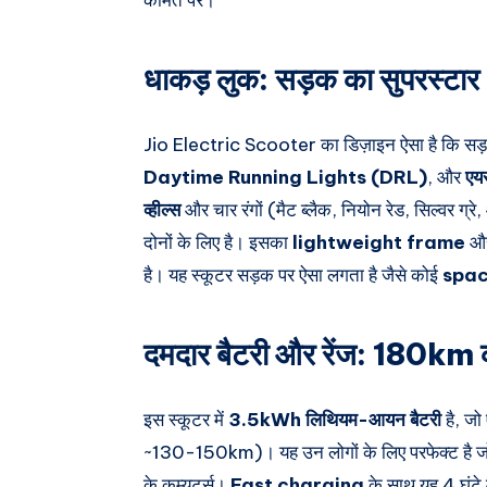
धाकड़ लुक: सड़क का सुपरस्टार
Jio Electric Scooter का डिज़ाइन ऐसा है कि सड
Daytime Running Lights (DRL)
, और
एय
व्हील्स
और चार रंगों (मैट ब्लैक, नियोन रेड, सिल्वर ग्रे
दोनों के लिए है। इसका
lightweight frame
औ
है। यह स्कूटर सड़क पर ऐसा लगता है जैसे कोई
spac
दमदार बैटरी और रेंज: 180km
इस स्कूटर में
3.5kWh लिथियम-आयन बैटरी
है, जो
~130-150km)। यह उन लोगों के लिए परफेक्ट है जो रोज
के कम्यूटर्स।
Fast charging
के साथ यह 4 घंटे म