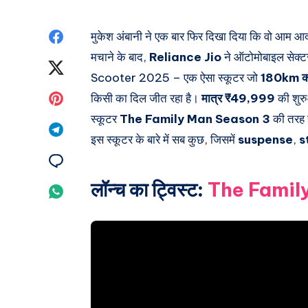
Share
मुकेश अंबानी ने एक बार फिर दिखा दिया कि वो आम आद
मचाने के बाद,
Reliance Jio
ने ऑटोमोबाइल सेक्टर
on
Share
Scooter 2025
– एक ऐसा स्कूटर जो
180km की 
Facebook
on
Share
किसी का दिल जीत रहा है।
मात्र ₹49,999
की शु
स्कूटर
The Family Man Season 3
की तरह 
Twitter
on
Share
इस स्कूटर के बारे में सब कुछ, जिसमें
suspense
,
s
Pinterest
on
Share
Telegram
लॉन्च का ट्विस्ट:
The Famil
on
Share
Email
on
Whatsapp