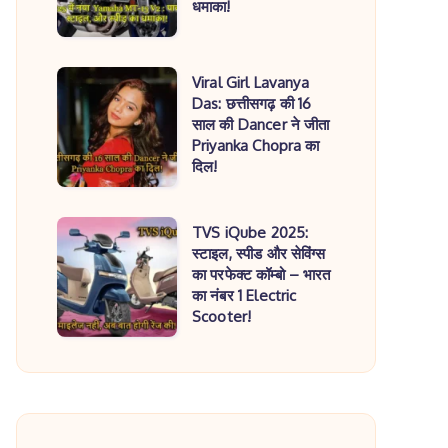
कौन
धमाका!
Yamaha
है?
MT-
असली
15
Viral
Viral Girl Lavanya
या
V2
Das: छत्तीसगढ़ की 16
Girl
AI
साल की Dancer ने जीता
:
Lavanya
Deepfake?
Priyanka Chopra का
पावर,
Das:
दिल!
स्टाइल,
छत्तीसगढ़
और
की
TVS
TVS iQube 2025:
स्पीड
16
स्टाइल, स्पीड और सेविंग्स
iQube
का
का परफेक्ट कॉम्बो – भारत
साल
2025:
धमाका!
का नंबर 1 Electric
की
स्टाइल,
Scooter!
Dancer
स्पीड
ने
और
जीता
सेविंग्स
Priyanka
का
Chopra