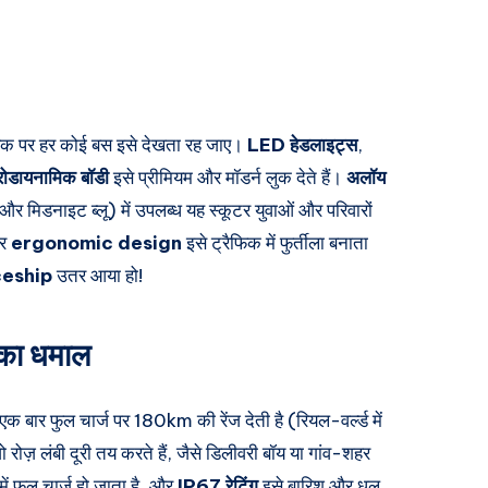
़क पर हर कोई बस इसे देखता रह जाए।
LED हेडलाइट्स
,
रोडायनामिक बॉडी
इसे प्रीमियम और मॉडर्न लुक देते हैं।
अलॉय
, और मिडनाइट ब्लू) में उपलब्ध यह स्कूटर युवाओं और परिवारों
र
ergonomic design
इसे ट्रैफिक में फुर्तीला बनाता
eship
उतर आया हो!
 का धमाल
 एक बार फुल चार्ज पर
180km की रेंज
देती है (रियल-वर्ल्ड में
़ लंबी दूरी तय करते हैं, जैसे डिलीवरी बॉय या गांव-शहर
ें फुल चार्ज हो जाता है, और
IP67 रेटिंग
इसे बारिश और धूल