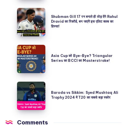
पाएंगे
Shubman
Don
Shubman Gill 17 रन बनाते ही तोड़ देंगे Rahul
Gill
Dravid का रिकॉर्ड, बन जाएंगे इस एलिट क्लब का
Bradman
हिस्सा!
17
का
रन
95
बनाते
साल
Asia
ही
पुराना
Cup
Asia Cup को Bye-Bye? Triangular
तोड़
Series का BCCI का Masterstroke!
रिकॉर्ड?
को
देंगे
390
Bye-
Rahul
रनों
Bye?
Dravid
Baroda
की
Triangular
का
vs
Baroda vs Sikkim: Syed Mushtaq Ali
चुनौती!
Series
Trophy 2024 में T20 का सबसे बड़ा स्कोर
रिकॉर्ड,
Sikkim:
का
बन
Syed
BCCI
जाएंगे
Mushtaq
का
Comments
इस
Ali