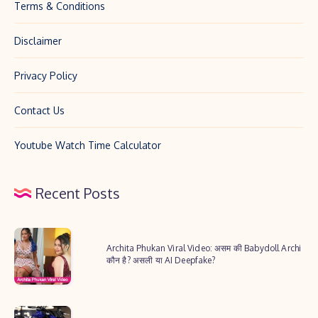
Terms & Conditions
Disclaimer
Privacy Policy
Contact Us
Youtube Watch Time Calculator
Recent Posts
Archita
Archita Phukan Viral Video: असम की Babydoll Archi
Phukan
कौन है? असली या AI Deepfake?
Viral
Video:
2025
असम