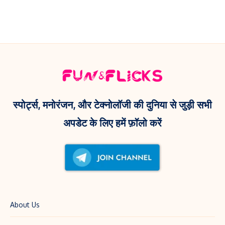
Masterstroke!
एलिट
Trophy
क्लब
2024
का
में
हिस्सा!
T20
का
सबसे
बड़ा
स्पोर्ट्स, मनोरंजन, और टेक्नोलॉजी की दुनिया से जुड़ी सभी
स्कोर
अपडेट के लिए हमें फ़ॉलो करें
About Us